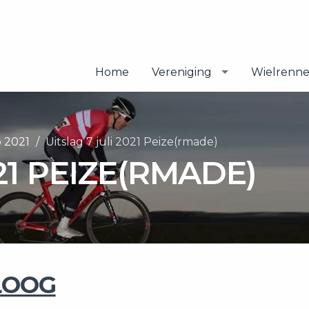
Home
Vereniging
Wielrenn
p 2021
Uitslag 7 juli 2021 Peize(rmade)
21 PEIZE(RMADE)
LOOG