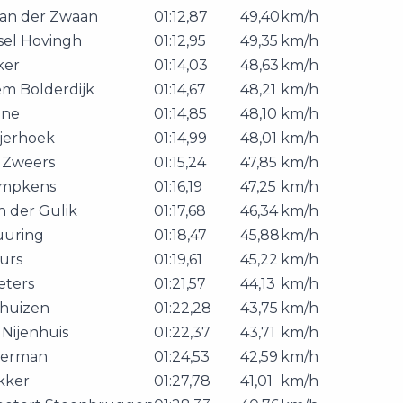
an der Zwaan
01:12,87
49,40
km/h
sel Hovingh
01:12,95
49,35
km/h
ker
01:14,03
48,63
km/h
em Bolderdijk
01:14,67
48,21
km/h
jne
01:14,85
48,10
km/h
jerhoek
01:14,99
48,01
km/h
 Zweers
01:15,24
47,85
km/h
empkens
01:16,19
47,25
km/h
n der Gulik
01:17,68
46,34
km/h
uuring
01:18,47
45,88
km/h
urs
01:19,61
45,22
km/h
eters
01:21,57
44,13
km/h
khuizen
01:22,28
43,75
km/h
 Nijenhuis
01:22,37
43,71
km/h
kerman
01:24,53
42,59
km/h
kker
01:27,78
41,01
km/h