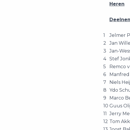
Heren
Deelne
1
Jelmer P
2
Jan Will
3
Jan-Wes
4
Stef Jon
5
Remco v
6
Manfred
7
Niels Hei
8
Ydo Sch
9
Marco B
10
Guus Oli
11
Jerry Me
12
Tom Ak
13
Joost Ba