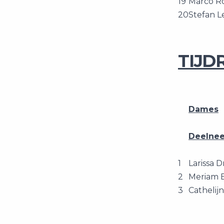
19
Marco R
20
Stefan L
TIJDR
Dames
Deelne
1
Larissa D
2
Meriam
3
Cathelij