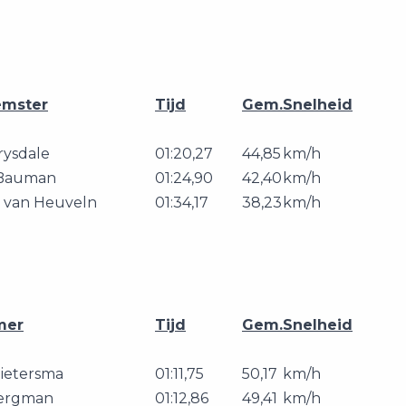
emster
Tijd
Gem.
Snelheid
rysdale
01:20,27
44,85
km/h
 Bauman
01:24,90
42,40
km/h
n van Heuveln
01:34,17
38,23
km/h
mer
Tijd
Gem.
Snelheid
ietersma
01:11,75
50,17
km/h
ergman
01:12,86
49,41
km/h