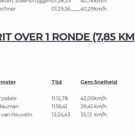
oetert Steenbruggen
01:28,33
40,76
km/h
echner
01:29,36
____
40,29
km/h
IT OVER 1 RONDE (7,85 KM
emster
Tijd
Gem.
Snelheid
rysdale
11:12,78
42,00
km/h
 Bauman
11:56,41
39,45
km/h
n van Heuveln
13:24,43
35,13
km/h