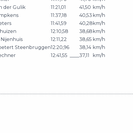
n der Gulik
11:21,01
41,50
km/h
empkens
11:37,18
40,53
km/h
eters
11:41,59
40,28
km/h
khuizen
12:10,58
38,68
km/h
 Nijenhuis
12:11,22
38,65
km/h
oetert Steenbruggen
12:20,96
38,14
km/h
echner
12:41,55
____
37,11
km/h