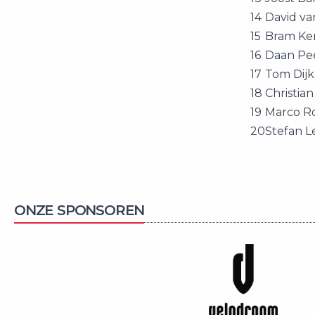
14
David va
15
Bram K
16
Daan Pe
17
Tom Dij
18
Christian
19
Marco R
20
Stefan L
ONZE SPONSOREN