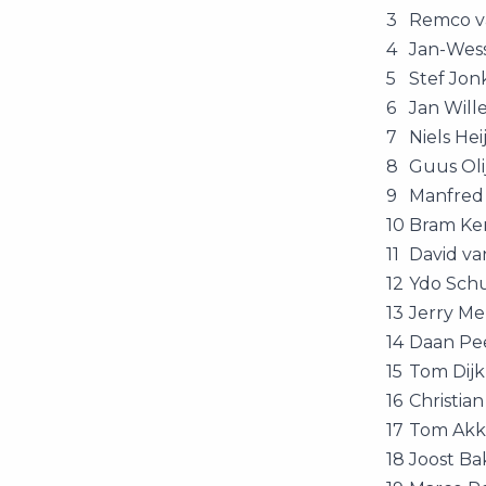
3
Remco v
4
Jan-Wes
5
Stef Jon
6
Jan Will
7
Niels Hei
8
Guus Oli
9
Manfred
10
Bram K
11
David va
12
Ydo Sch
13
Jerry Me
14
Daan Pe
15
Tom Dij
16
Christian
17
Tom Ak
18
Joost Ba