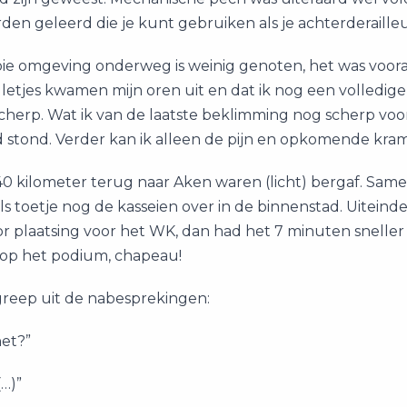
en geleerd die je kunt gebruiken als je achterderailleu
e omgeving onderweg is weinig genoten, het was vooral 
lletjes kwamen mijn oren uit en dat ik nog een volledige 
cherp. Wat ik van de laatste beklimming nog scherp vo
 stond. Verder kan ik alleen de pijn en opkomende kram
40 kilometer terug naar Aken waren (licht) bergaf. Sam
s toetje nog de kasseien over in de binnenstad. Uiteinde
 plaatsing voor het WK, dan had het 7 minuten sneller 
 op het podium, chapeau!
greep uit de nabesprekingen:
het?”
(…)”