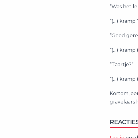
“Was het l
“(…) kramp “
“Goed gere
“(…) kramp 
“Taartje?”
“(…) kramp 
Kortom, een
gravelaars
REACTIE
Log in
om de