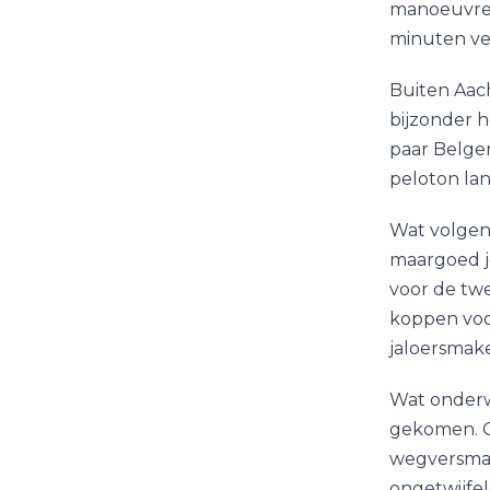
manoeuvrer
minuten ver
Buiten Aach
bijzonder h
paar Belge
peloton lan
Wat volgend
maargoed je
voor de twe
koppen voor
jaloersmak
Wat onderw
gekomen. Oo
wegversmal
ongetwijfel