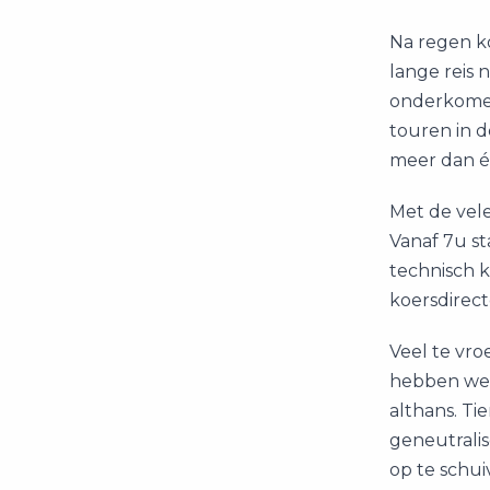
Na regen k
lange reis
onderkomen 
touren in d
meer dan éé
Met de vele
Vanaf 7u s
technisch k
koersdirect
Veel te vro
hebben we d
althans. Ti
geneutralis
op te schui