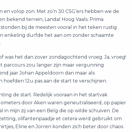
 en volop zon. Met zo’n 30 CSG’ers hebben we de
n bekend terrein, Landal Hoog Vaals. Prima
tonden bij de meesten vooral in het teken rustig
 Een enkeling durfde het aan om zonder schaamte
.
dstof was het dan zover zondagochtend vroeg. Ja, vroeg!
t parcours zou langer zijn maar vergunning
gend jaar Johan Appeldoorn dan maar als
n hoefden 12u pas aan de start te verschijnen.
ting de start. Redelijk vooraan in het startvak
ilometers door Aken waren geneutraliseerd, op papier
l in mijn zij van een Belg die op wilde schuiven. De
zetting, olifantenpaadje et cetera werd gebruikt om
shirtjes, Eline en Jorren konden zich beter door chaos