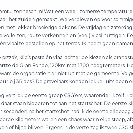
omt… zonneschijn! Wat een weer, zomerse temperaturen
 naar het zuiden gemaakt. We verbleven op voor sommige
met lekker broeierige dekens. De vrijdag en zaterdag s
e volle zon, route verkennen en (veel) vlaai nuttigen.
n vlaai te bestellen op het terras. Ik noem geen namen
 pizza’s, kilo’s pasta én vlaai achter de kiezen als bran
tartte de Gran Fondo, 120km met 1700 hoogtemeters. He
wam de organisatie hier niet uit met de gemeente. Vol
eur bij 3Rides? De gravelaars konden lekker uitslapen e
eg vertrok de eerste groep CSG’ers, waaronder ikzelf, rich
aar staan bibberen tot aan het startschot. De eerste k
en seconden na het startschot had ik de eerste elleboog a
eerde kilometers waren een chaos waarin elke stoep, af
ven of bij te blijven. Ergens in de verte zag ik twee CSG 