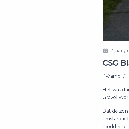
2 jaar 
CSG B
“Kramp…”
Het was dan
Gravel Worl
Dat de zon 
omstandigh
modder op d