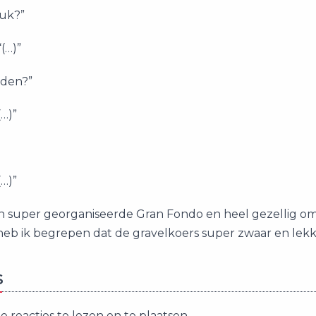
euk?”
(…)”
den?”
(…)”
(…)”
 super georganiseerde Gran Fondo en heel gezellig om al
 heb ik begrepen dat de gravelkoers super zwaar en lek
S
 reacties te lezen en te plaatsen