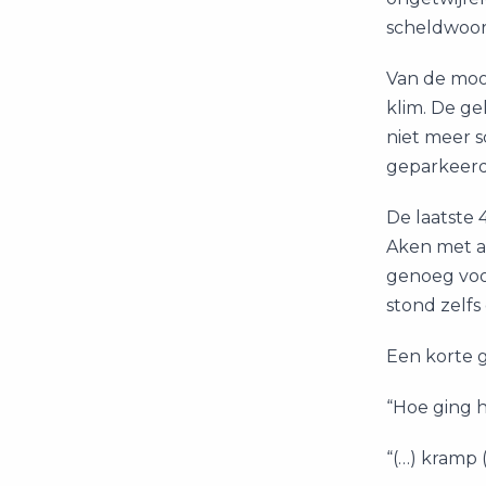
scheldwoord
Van de mooi
klim. De ge
niet meer s
geparkeerd
De laatste 
Aken met al
genoeg voor
stond zelfs
Een korte 
“Hoe ging 
“(…) kramp 