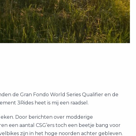
nden de Gran Fondo World Series Qualifier en de
nement 3Rides heet is mij een raadsel.
ebleken. Door berichten over modderige
ren een aantal CSG’ers toch een beetje bang voor
velbikes zijn in het hoge noorden achter gebleven.