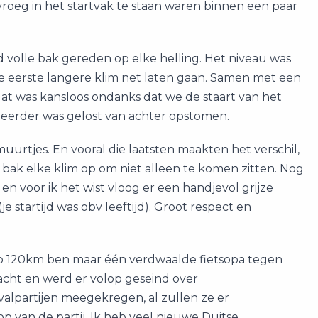
oeg in het startvak te staan waren binnen een paar
d volle bak gereden op elke helling. Het niveau was
de eerste langere klim net laten gaan. Samen met een
t was kansloos ondanks dat we de staart van het
t eerder was gelost van achter opstomen.
urtjes. En vooral die laatsten maakten het verschil,
e bak elke klim op om niet alleen te komen zitten. Nog
 voor ik het wist vloog er een handjevol grijze
 startijd was obv leeftijd). Groot respect en
Op 120km ben maar één verdwaalde fietsopa tegen
acht en werd er volop geseind over
alpartijen meegekregen, al zullen ze er
p van de partij. Ik heb veel nieuwe Duitse