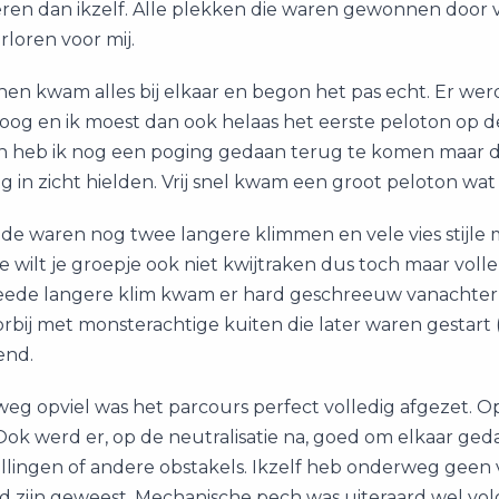
en dan ikzelf. Alle plekken die waren gewonnen door vr
loren voor mij.
en kwam alles bij elkaar en begon het pas echt. Er wer
oog en ik moest dan ook helaas het eerste peloton op 
n heb ik nog een poging gedaan terug te komen maar da
g in zicht hielden. Vrij snel kwam een groot peloton wa
e waren nog twee langere klimmen en vele vies stijle mu
 wilt je groepje ook niet kwijtraken dus toch maar voll
ede langere klim kwam er hard geschreeuw vanachter en
bij met monsterachtige kuiten die later waren gestart (je
end.
eg opviel was het parcours perfect volledig afgezet. 
k werd er, op de neutralisatie na, goed om elkaar ged
lingen of andere obstakels. Ikzelf heb onderweg geen v
d zijn geweest. Mechanische pech was uiteraard wel volo