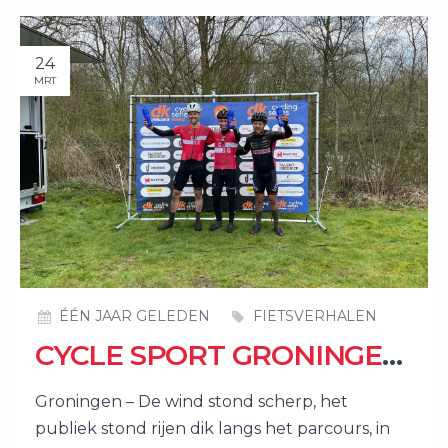
24
MRT
ÉÉN JAAR GELEDEN
FIETSVERHALEN
CYCLE SPORT GRONINGEN HEERST OP CORPUS DEN HOORN – JERRY SPRINT NAAR MACHTIGE OVERWINNING
Groningen – De wind stond scherp, het
publiek stond rijen dik langs het parcours, in